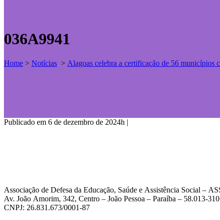
036A9941
Home
>
Notícias
>
Alagoas celebra a certificação de 56 município
Publicado em 6 de dezembro de 2024h
|
Associação de Defesa da Educação, Saúde e Assistência Social – 
Av. João Amorim, 342, Centro – João Pessoa – Paraíba – 58.013-310
CNPJ: 26.831.673/0001-87