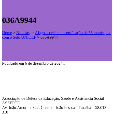
036A9944
Home
>
Notícias
>
Alagoas celebra a certificação de 56 municípios
com o Selo UNICEF
>
036A9944
Publicado em 6 de dezembro de 2024h
|
Associação de Defesa da Educação, Saúde e Assistência Social –
ASSERTE
Av. João Amorim, 342, Centro – João Pessoa – Paraíba – 58.013-
310