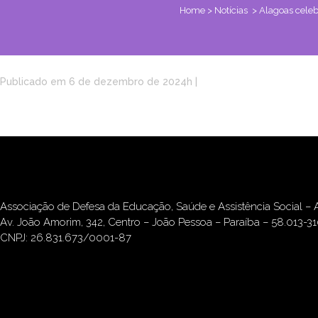
Home
>
Notícias
>
Alagoas celeb
Publicado em 6 de dezembro de 2024h
|
Associação de Defesa da Educação, Saúde e Assistência Social 
Av. João Amorim, 342, Centro – João Pessoa – Paraíba – 58.013-3
CNPJ: 26.831.673/0001-87