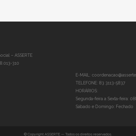
Social – ASSERTE
58.013-310
E-MAIL: coordenacao@asserte
TELEFONE: 83 3113-5837
HORÁRIOS:
Segunda-feira a Sexta-feira: 08
Sábado e Domingo: Fechado
© Copyright ASSERTE — Todos os direitos reservados.