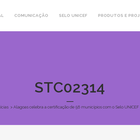
AL
COMUNICAÇÃO
SELO UNICEF
PRODUTOS E PRO
STC02314
ícias
>
Alagoas celebra a certificação de 56 municípios com o Selo UNICEF