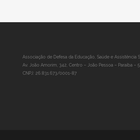
Associação de Defesa da Educação, Saúde e Assistência 
Av. João Amorim, 342, Centro – João Pessoa – Paraíba – 
CNPJ: 26.831.673/0001-87