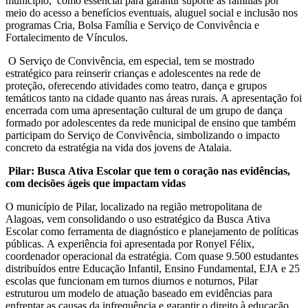
município, como essencial para garantir suporte às famílias por
meio do acesso a benefícios eventuais, aluguel social e inclusão nos
programas Cria, Bolsa Família e Serviço de Convivência e
Fortalecimento de Vínculos.
O Serviço de Convivência, em especial, tem se mostrado
estratégico para reinserir crianças e adolescentes na rede de
proteção, oferecendo atividades como teatro, dança e grupos
temáticos tanto na cidade quanto nas áreas rurais. A apresentação foi
encerrada com uma apresentação cultural de um grupo de dança
formado por adolescentes da rede municipal de ensino que também
participam do Serviço de Convivência, simbolizando o impacto
concreto da estratégia na vida dos jovens de Atalaia.
Pilar: Busca Ativa Escolar que tem o coração nas evidências,
com decisões ágeis que impactam vidas
O município de Pilar, localizado na região metropolitana de
Alagoas, vem consolidando o uso estratégico da Busca Ativa
Escolar como ferramenta de diagnóstico e planejamento de políticas
públicas. A experiência foi apresentada por Ronyel Félix,
coordenador operacional da estratégia. Com quase 9.500 estudantes
distribuídos entre Educação Infantil, Ensino Fundamental, EJA e 25
escolas que funcionam em turnos diurnos e noturnos, Pilar
estruturou um modelo de atuação baseado em evidências para
enfrentar as causas da infrequência e garantir o direito à educação