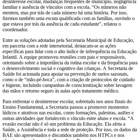
desinteresse escolar, mudanças frequentes de município, negligência
familiar e ausência de vínculos com a escola. “Os números não
mentem, mas por trás de cada número há uma história. Por isso,
fizemos também uma escuta qualificada com as famílias, ouvindo o
que estava por trás da ausência de cada estudante”, relatou o
coordenador.
Entre as soluções adotadas pela Secretaria Municipal de Educação,
em parceria com a rede intersetorial, destacam-se as ações
específicas para lidar com o alto índice de infrequência na Educação
Infantil. A equipe promoveu reuniões com pais e responsáveis,
orientando sobre a importância da rotina escolar e da frequência para
o desenvolvimento social e cognitivo das crianças. A Secretaria de
Saúde foi acionada para apoiar na prevenção de surtos sazonais,
como o de “mão-pé-boca”, com a criação de protocolos de cuidado
e higiene, incluindo campanhas de conscientização sobre lavagem
das mãos e retorno seguro às aulas após tratamento médico.
Para enfrentar o desinteresse escolar, sobretudo nos anos finais do
Ensino Fundamental, a Secretaria passou a promover momentos
lúdicos e atrativos nas escolas, como formações, palestras, aulões e
outras atividades que fortalecem o vínculo entre aluno e escola. “A
evasão escolar não é só um problema da Educação. Ela afeta a
Saúde, a Assistência e toda a rede de proteção. Por isso, os dados da
BAE são apresentados e discutidos também nos HTPCs e nos