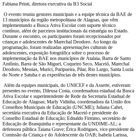
Fabiana Printi, diretora executiva da B3 Social
O evento reuniu gestores municipais e a equipe técnica da BAE de
13 municípios da região metropolitana de Alagoas, que vêm
implementando a Busca Ativa Escolar com suporte técnico
contínuo, além de parceiros institucionais da estratégia no Estado.
Durante o encontro, os participantes foram recepcionados por
crianças e adolescentes de Marechal Deodoro. Ao longo da
programação, foram realizadas apresentações culturais de
adolescentes, exposição fotográfica sobre o processo de
implementação da BAE nos municípios de Atalaia, Barra de Santo
Antônio, Barra de São Miguel, Coqueiro Seco, Maceió, Marechal
Deodoro, Messias, Murici, Paripueira, Pilar, Rio Largo, Santa Luzia
do Norte e Satuba e as experiências de três destes municípios.
Além da equipes municipais, do UNICEF e da Asserte, estiveram
presentes no evento, Dileusa Costa, coordenadora estadual da Busca
Ativa Escolar e superintendente de Rede da Secretaria Estadual de
Educação de Alagoas; Marly Vidinha, coordenadora da União dos
Conselhos Municipais de Educação (UNCME); Juliana Cahet,
secretária executiva da Educação de Maceió e presidente do
Conselho Estadual de Educação; Ednaldo Firmino, secretário de
Educação de Branquinha e representante da UNDIME-AL; a
defensora pública Taiana Grave; Érica Rodrigues, vice-presidente da
Comissão da Criança e do Adolescente da OAB; Isabela Larissa,