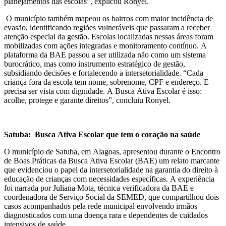
planejamentos das escolas”, explicou Ronyel.
O município também mapeou os bairros com maior incidência de
evasão, identificando regiões vulneráveis que passaram a receber
atenção especial da gestão. Escolas localizadas nessas áreas foram
mobilizadas com ações integradas e monitoramento contínuo. A
plataforma da BAE passou a ser utilizada não como um sistema
burocrático, mas como instrumento estratégico de gestão,
subsidiando decisões e fortalecendo a intersetorialidade. “Cada
criança fora da escola tem nome, sobrenome, CPF e endereço. E
precisa ser vista com dignidade. A Busca Ativa Escolar é isso:
acolhe, protege e garante direitos”, concluiu Ronyel.
Satuba: Busca Ativa Escolar que tem o coração na saúde
O município de Satuba, em Alagoas, apresentou durante o Encontro
de Boas Práticas da Busca Ativa Escolar (BAE) um relato marcante
que evidenciou o papel da intersetorialidade na garantia do direito à
educação de crianças com necessidades específicas. A experiência
foi narrada por Juliana Mota, técnica verificadora da BAE e
coordenadora de Serviço Social da SEMED, que compartilhou dois
casos acompanhados pela rede municipal envolvendo irmãos
diagnosticados com uma doença rara e dependentes de cuidados
intensivos de saúde.