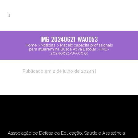
IMG-20240621-WA0053
Home
>
Notícias
>
Maceió capacita profissionais
para atuarem na Busca Ativa Escolar
>
IMG-
20240621-WA0053
Publicado em 2 de julho de 2024h
|
Associação de Defesa da Educação, Saúde e Assistência