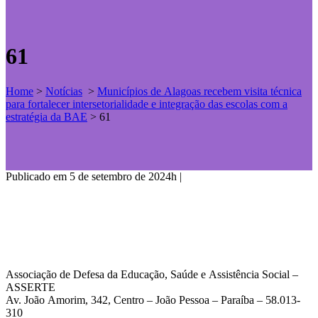
61
Home
>
Notícias
>
Municípios de Alagoas recebem visita técnica
para fortalecer intersetorialidade e integração das escolas com a
estratégia da BAE
>
61
Publicado em 5 de setembro de 2024h
|
Associação de Defesa da Educação, Saúde e Assistência Social –
ASSERTE
Av. João Amorim, 342, Centro – João Pessoa – Paraíba – 58.013-
310