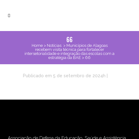
66
Home
>
Notícias
>
Municípios de Alagoas
recebem visita técnica para fortalecer
intersetorialidade e integração das escolas com a
estratégia da BAE
>
66
Publicado em 5 de setembro de 2024h
|
Associação de Defesa da Educação, Saúde e Assistência