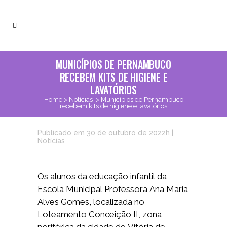
MUNICÍPIOS DE PERNAMBUCO
RECEBEM KITS DE HIGIENE E
LAVATÓRIOS
Home
>
Notícias
>
Municípios de Pernambuco
recebem kits de higiene e lavatórios
Publicado em 30 de outubro de 2022h
|
Notícias
Os alunos da educação infantil da
Escola Municipal Professora Ana Maria
Alves Gomes, localizada no
Loteamento Conceição II, zona