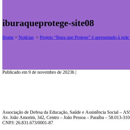
iburaqueprotege-site08
Home
>
Notícias
>
Projeto “Ibura que Protege” é apresentado à rede 
Publicado em 9 de novembro de 2023h
|
Associação de Defesa da Educação, Saúde e Assistência Social – 
Av. João Amorim, 342, Centro – João Pessoa – Paraíba – 58.013-310
CNPJ: 26.831.673/0001-87