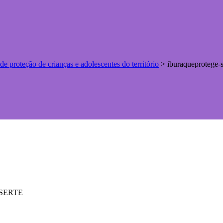
de proteção de crianças e adolescentes do território
>
iburaqueprotege-s
ASSERTE