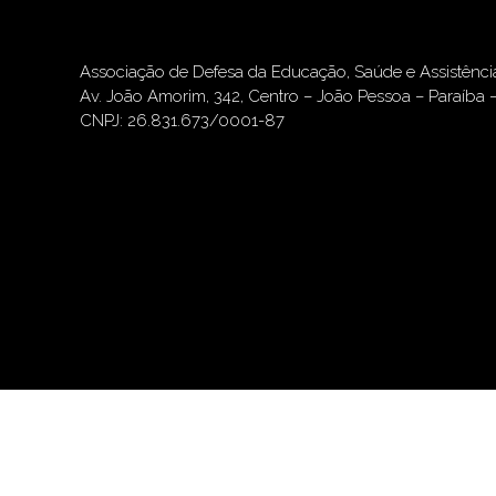
Associação de Defesa da Educação, Saúde e Assistênc
Av. João Amorim, 342, Centro – João Pessoa – Paraíba 
CNPJ: 26.831.673/0001-87