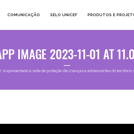
COMUNICAÇÃO
SELO UNICEF
PRODUTOS E PROJET
P IMAGE 2023-11-01 AT 11.0
e” é apresentado à rede de proteção de crianças e adolescentes do território