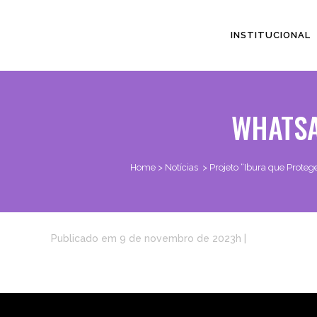
INSTITUCIONAL
WHATSAP
Home
>
Notícias
>
Projeto “Ibura que Proteg
Publicado em 9 de novembro de 2023h
|