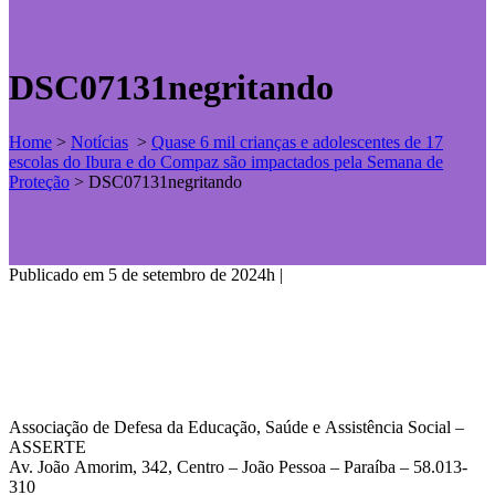
DSC07131negritando
Home
>
Notícias
>
Quase 6 mil crianças e adolescentes de 17
escolas do Ibura e do Compaz são impactados pela Semana de
Proteção
>
DSC07131negritando
Publicado em 5 de setembro de 2024h
|
Associação de Defesa da Educação, Saúde e Assistência Social –
ASSERTE
Av. João Amorim, 342, Centro – João Pessoa – Paraíba – 58.013-
310