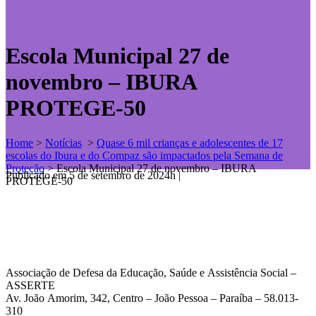
Escola Municipal 27 de
novembro – IBURA
PROTEGE-50
Home
>
Notícias
>
Quase 6 mil crianças e adolescentes de 17
escolas do Ibura e do Compaz são impactados pela Semana de
Proteção
>
Escola Municipal 27 de novembro – IBURA
Publicado em 5 de setembro de 2024h
|
PROTEGE-50
Associação de Defesa da Educação, Saúde e Assistência Social –
ASSERTE
Av. João Amorim, 342, Centro – João Pessoa – Paraíba – 58.013-
310