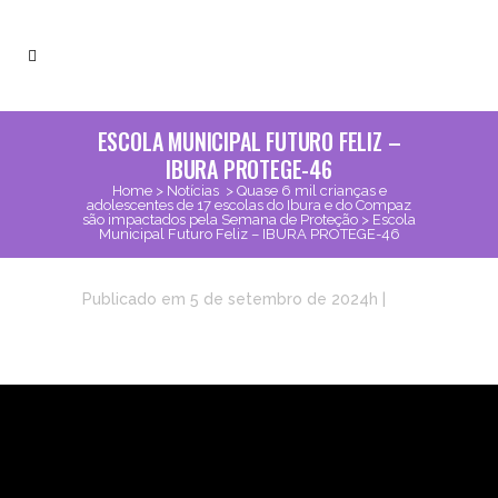
ESCOLA MUNICIPAL FUTURO FELIZ –
IBURA PROTEGE-46
Home
>
Notícias
>
Quase 6 mil crianças e
adolescentes de 17 escolas do Ibura e do Compaz
são impactados pela Semana de Proteção
>
Escola
Municipal Futuro Feliz – IBURA PROTEGE-46
Publicado em 5 de setembro de 2024h
|