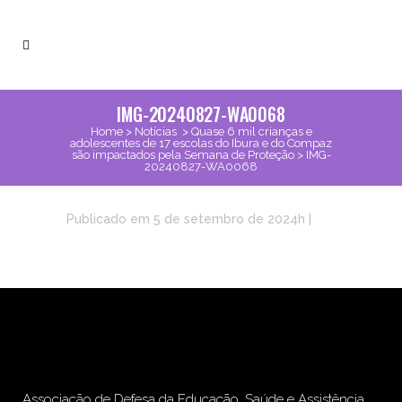
IMG-20240827-WA0068
Home
>
Notícias
>
Quase 6 mil crianças e
adolescentes de 17 escolas do Ibura e do Compaz
são impactados pela Semana de Proteção
>
IMG-
20240827-WA0068
Publicado em 5 de setembro de 2024h
|
Associação de Defesa da Educação, Saúde e Assistência