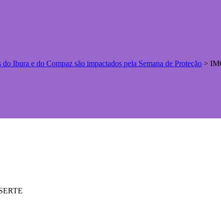
as do Ibura e do Compaz são impactados pela Semana de Proteção
>
IM
ASSERTE