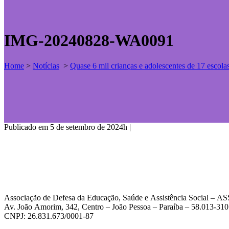
IMG-20240828-WA0091
Home
>
Notícias
>
Quase 6 mil crianças e adolescentes de 17 escol
Publicado em 5 de setembro de 2024h
|
Associação de Defesa da Educação, Saúde e Assistência Social – 
Av. João Amorim, 342, Centro – João Pessoa – Paraíba – 58.013-310
CNPJ: 26.831.673/0001-87