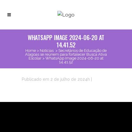
WHATSAPP IMAGE 2024-06-20 AT
14.41.52
Home
>
Notícias
>
Secretários de Educação de
Alagoas se reúnem para fortalecer Busca Ativa
Escolar
>
WhatsApp Image 2024-06-20 at
14.41.52
Publicado em 2 de julho de 2024h
|