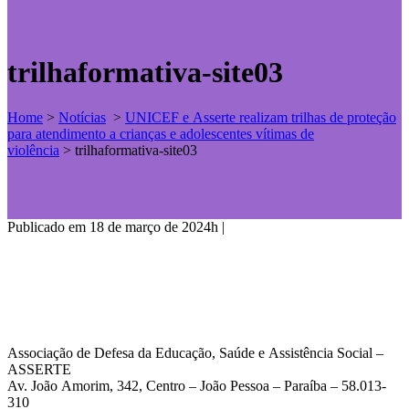
trilhaformativa-site03
Home
>
Notícias
>
UNICEF e Asserte realizam trilhas de proteção
para atendimento a crianças e adolescentes vítimas de
violência
>
trilhaformativa-site03
Publicado em 18 de março de 2024h
|
Associação de Defesa da Educação, Saúde e Assistência Social –
ASSERTE
Av. João Amorim, 342, Centro – João Pessoa – Paraíba – 58.013-
310