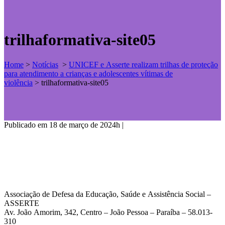
trilhaformativa-site05
Home
>
Notícias
>
UNICEF e Asserte realizam trilhas de proteção
para atendimento a crianças e adolescentes vítimas de
violência
>
trilhaformativa-site05
Publicado em 18 de março de 2024h
|
Associação de Defesa da Educação, Saúde e Assistência Social –
ASSERTE
Av. João Amorim, 342, Centro – João Pessoa – Paraíba – 58.013-
310