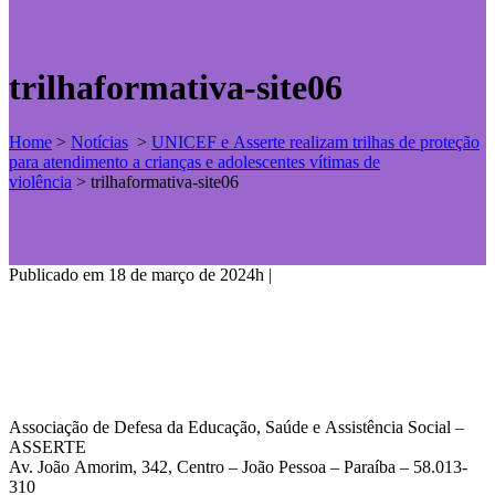
trilhaformativa-site06
Home
>
Notícias
>
UNICEF e Asserte realizam trilhas de proteção
para atendimento a crianças e adolescentes vítimas de
violência
>
trilhaformativa-site06
Publicado em 18 de março de 2024h
|
Associação de Defesa da Educação, Saúde e Assistência Social –
ASSERTE
Av. João Amorim, 342, Centro – João Pessoa – Paraíba – 58.013-
310