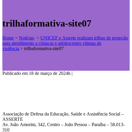
trilhaformativa-site07
Home
>
Notícias
>
UNICEF e Asserte realizam trilhas de proteção
para atendimento a crianças e adolescentes vítimas de
violência
>
trilhaformativa-site07
Publicado em 18 de março de 2024h
|
Associação de Defesa da Educação, Saúde e Assistência Social –
ASSERTE
Av. João Amorim, 342, Centro – João Pessoa – Paraíba – 58.013-
310