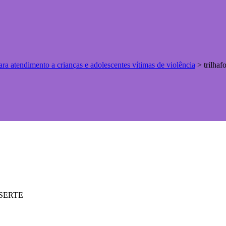
ra atendimento a crianças e adolescentes vítimas de violência
>
trilhaf
ASSERTE