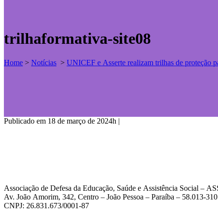
trilhaformativa-site08
Home
>
Notícias
>
UNICEF e Asserte realizam trilhas de proteção pa
Publicado em 18 de março de 2024h
|
Associação de Defesa da Educação, Saúde e Assistência Social – 
Av. João Amorim, 342, Centro – João Pessoa – Paraíba – 58.013-310
CNPJ: 26.831.673/0001-87