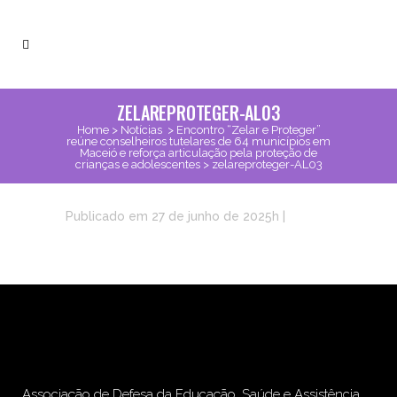
ZELAREPROTEGER-AL03
Home
>
Notícias
>
Encontro “Zelar e Proteger”
reúne conselheiros tutelares de 64 municípios em
Maceió e reforça articulação pela proteção de
crianças e adolescentes
>
zelareproteger-AL03
Publicado em 27 de junho de 2025h
|
Associação de Defesa da Educação, Saúde e Assistência