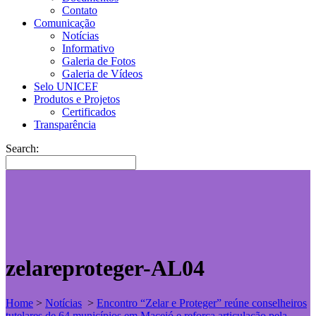
Contato
Comunicação
Notícias
Informativo
Galeria de Fotos
Galeria de Vídeos
Selo UNICEF
Produtos e Projetos
Certificados
Transparência
Search:
zelareproteger-AL04
Home
>
Notícias
>
Encontro “Zelar e Proteger” reúne conselheiros
tutelares de 64 municípios em Maceió e reforça articulação pela