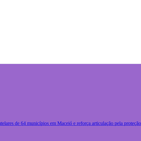
utelares de 64 municípios em Maceió e reforça articulação pela proteção