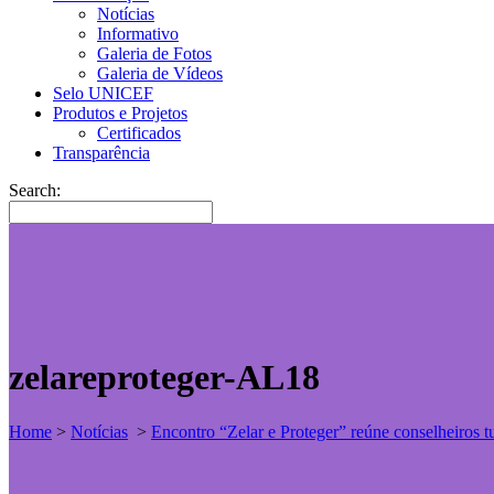
Notícias
Informativo
Galeria de Fotos
Galeria de Vídeos
Selo UNICEF
Produtos e Projetos
Certificados
Transparência
Search:
zelareproteger-AL18
Home
>
Notícias
>
Encontro “Zelar e Proteger” reúne conselheiros t