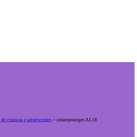
 de crianças e adolescentes
>
zelareproteger-AL18