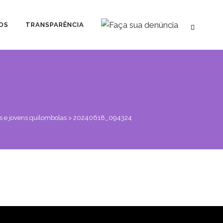
OS
TRANSPARÊNCIA
es e jovens quilombolas
>
20240618_094324