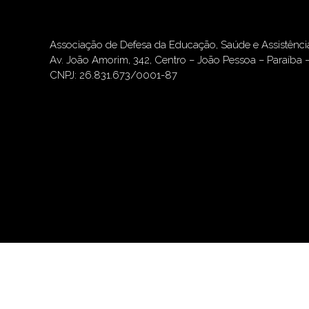
Associação de Defesa da Educação, Saúde e Assistênc
Av. João Amorim, 342, Centro – João Pessoa – Paraíba 
CNPJ: 26.831.673/0001-87