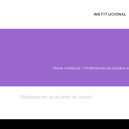
INSTITUCIONAL
Home
>
Notícias
>
Profissionais de saúde e 
Publicado em 19 de junho de 2024h
|