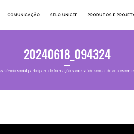
COMUNICAÇÃO
SELO UNICEF
PRODUTOS E PROJET
20240618_094324
assistência social participam de formação sobre saúde sexual de adolescent