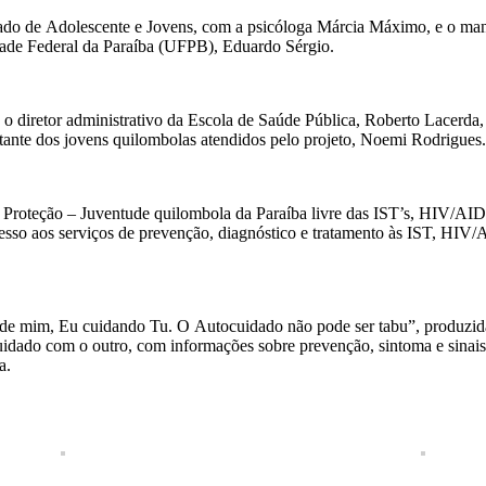
ado de Adolescente e Jovens, com a psicóloga Márcia Máximo, e o mane
dade Federal da Paraíba (UFPB), Eduardo Sérgio.
, o diretor administrativo da Escola de Saúde Pública, Roberto Lacer
ante dos jovens quilombolas atendidos pelo projeto, Noemi Rodrigues.
Proteção – Juventude quilombola da Paraíba livre das IST’s, HIV/AIDS
aos serviços de prevenção, diagnóstico e tratamento às IST, HIV/AID
de mim, Eu cuidando Tu. O Autocuidado não pode ser tabu”, produzida 
dado com o outro, com informações sobre prevenção, sintoma e sinais, 
a.