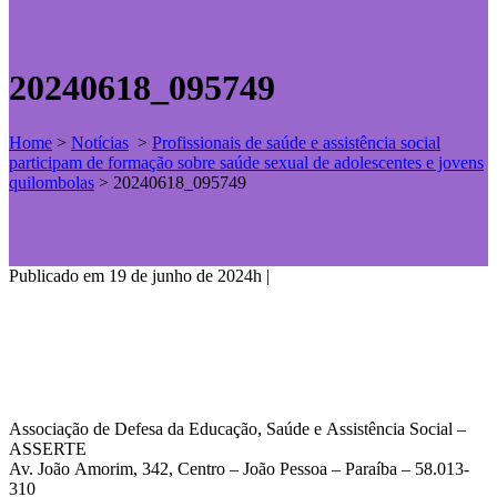
20240618_095749
Home
>
Notícias
>
Profissionais de saúde e assistência social
participam de formação sobre saúde sexual de adolescentes e jovens
quilombolas
>
20240618_095749
Publicado em 19 de junho de 2024h
|
Associação de Defesa da Educação, Saúde e Assistência Social –
ASSERTE
Av. João Amorim, 342, Centro – João Pessoa – Paraíba – 58.013-
310