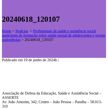
20240618_120107
Home
>
Notícias
>
Profissionais de saúde e assistência social
participam de formação sobre saúde sexual de adolescentes e jovens
quilombolas
>
20240618_120107
Publicado em 19 de junho de 2024h
|
Associação de Defesa da Educação, Saúde e Assistência Social –
ASSERTE
Av. João Amorim, 342, Centro – João Pessoa – Paraíba – 58.013-
310