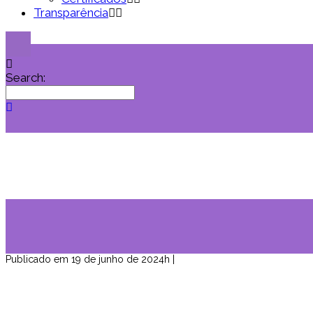
Transparência
Search:
20240618_125925
Home
>
Notícias
>
Profissionais de saúde e assistência 
Publicado em 19 de junho de 2024h
|