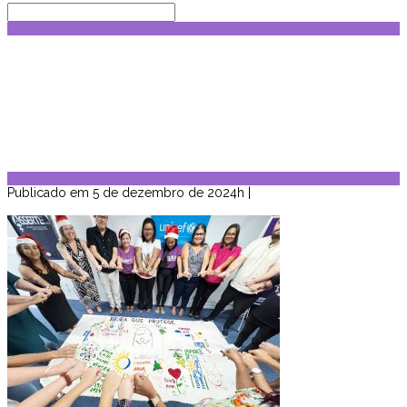
WHATSAPP IMAGE 2024-11-29 AT
13.12.09 (2)
Home
>
Notícias
>
Projeto Ibura que
Protege reúne gestores escolares,
comemora conquistas e compartilha
atividades realizadas
>
WhatsApp
Image 2024-11-29 at 13.12.09 (2)
Publicado em 5 de dezembro de 2024h
|