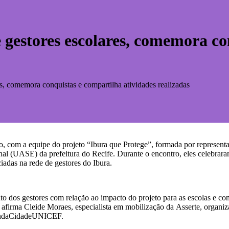
 gestores escolares, comemora co
es, comemora conquistas e compartilha atividades realizadas
o, com a equipe do projeto “Ibura que Protege”, formada por represen
 (UASE) da prefeitura do Recife. Durante o encontro, eles celebraram a
adas na rede de gestores do Ibura.
o dos gestores com relação ao impacto do projeto para as escolas e co
 afirma Cleide Moraes, especialista em mobilização da Asserte, organi
AgendaCidadeUNICEF.