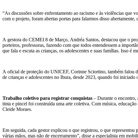
“As discussões sobre enfrentamento ao racismo e às violências que voc
com o projeto, foram abertas portas para falarmos disso abertamente,
A gestora do CEMEI 8 de Março, Andréa Santos, destacou que o proje
porteiros, professoras, fazendo com que todos entendessem a importâ
que fala e escuta as crianças, os adolescentes e suas famílias. Isso é m
A oficial de proteção do UNICEF, Corinne Sciortino, também falou da s
de crianças e adolescentes no Ibura, desde 2023, quando foi iniciado
Trabalho coletivo para registrar conquistas
– Durante o encontro, a
tinta e pincel foi construída uma arte coletiva. Com música, educação
Cleide Moraes.
Em seguida, cada gestor explicou o que registrou, o que representou 
várias mãos, mas não de encerramento”, disse a especialista em mobil