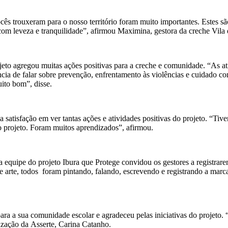
ês trouxeram para o nosso território foram muito importantes. Estes são 
 com leveza e tranquilidade”, afirmou Maximina, gestora da creche Vila 
to agregou muitas ações positivas para a creche e comunidade. “As a
ncia de falar sobre prevenção, enfrentamento às violências e cuidado 
uito bom”, disse.
atisfação em ver tantas ações e atividades positivas do projeto. “Tive
 o projeto. Foram muitos aprendizados”, afirmou.
 equipe do projeto Ibura que Protege convidou os gestores a registrar
 e arte, todos foram pintando, falando, escrevendo e registrando a marc
para a sua comunidade escolar e agradeceu pelas iniciativas do projeto
ização da Asserte, Carina Catanho.