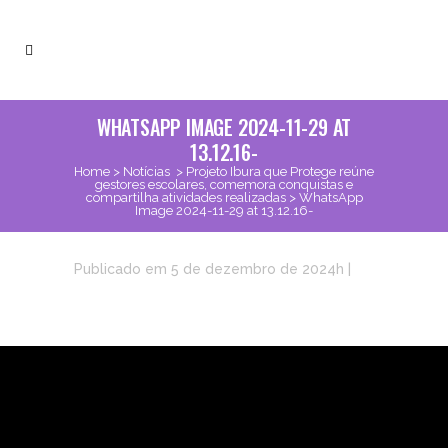
WHATSAPP IMAGE 2024-11-29 AT
13.12.16-
Home
>
Notícias
>
Projeto Ibura que Protege reúne
gestores escolares, comemora conquistas e
compartilha atividades realizadas
>
WhatsApp
Image 2024-11-29 at 13.12.16-
Publicado em 5 de dezembro de 2024h
|