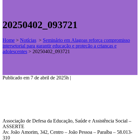
20250402_093721
Home
>
Notícias
>
Seminário em Alagoas reforça compromisso
intersetorial para garantir educação e proteção a crianças e
adolescentes
>
20250402_093721
Publicado em 7 de abril de 2025h
|
Associação de Defesa da Educação, Saúde e Assistência Social –
ASSERTE
Av. João Amorim, 342, Centro – João Pessoa – Paraíba – 58.013-
310