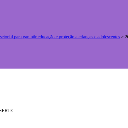
torial para garantir educação e proteção a crianças e adolescentes
>
2
ASSERTE