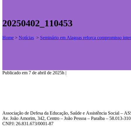
20250402_110453
Home
>
Notícias
>
Seminário em Alagoas reforça compromisso interse
Publicado em 7 de abril de 2025h
|
Associação de Defesa da Educação, Saúde e Assistência Social – 
Av. João Amorim, 342, Centro – João Pessoa – Paraíba – 58.013-310
CNPJ: 26.831.673/0001-87