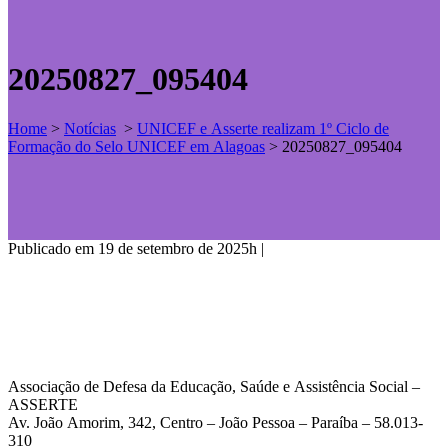
20250827_095404
Home
>
Notícias
>
UNICEF e Asserte realizam 1º Ciclo de
Formação do Selo UNICEF em Alagoas
>
20250827_095404
Publicado em 19 de setembro de 2025h
|
Associação de Defesa da Educação, Saúde e Assistência Social –
ASSERTE
Av. João Amorim, 342, Centro – João Pessoa – Paraíba – 58.013-
310