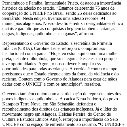
Pernambuco e Paraíba, Immaculada Prieto, destacou a importância
histórica da adesão no estado. “Estamos celebrando 75 anos de
cooperação do UNICEF no Brasil, sendo 25 deles dedicados ao
Semiárido. Nesta edição, tivemos uma adesão recorde: 94
municípios alagoanos. Nosso desafio é reduzir desigualdades étnico-
raciais e garantir que as conquistas cheguem também a crianças
negras, indígenas, quilombolas e ciganas”, afirmou.
Representando o Governo do Estado, a secretária da Primeira
Infância (CRIA), Caroline Leite, reforçou o compromisso
institucional com a pauta. “Hoje, eu estou aqui como uma mulher
preta, neta de quilombola, que só chegou até este espaço porque
teve oportunidades. Agora, o nosso dever é ampliar essas
oportunidades para todas as crianças. A corrida é contra o tempo:
precisamos que o Estado chegue antes da fome, da violência e do
racismo. Contem com o Governo de Alagoas para estar de mãos
dadas com o UNICEF e com os municípios”, ressaltou.
O evento também contou com a participação de representantes dos
povos indígenas e quilombolas. A cacica Nena Izidório, do povo
Karapotó Terra Nova, em São Sebastião, defendeu o
reconhecimento dos direitos das crianças indígenas. Já o líder do
movimento negro em Alagoas, Helcias Pereira, do Centro de
Cultura e Estudos Étnicos Anajô, reforçou a importância do Selo
UNICEF como espaço de enfrentamento ao racismo. “O UNICEF e