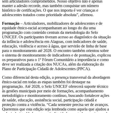
sem articuladores comprometidos. Nosso objetivo não é apenas
manter a adesão recorde, mas também conquistar um número
histórico de certificações. O que nos importa é ver crianças e
adolescentes tratados como prioridade absoluta”, afirmou.
Formação
– Articuladores, mobilizadores de adolescentes e de
equidade étnico-racial acompanharam ao longo do dia uma
programação com conteúdo centrais da metodologia do Selo
UNICEF. Os participantes tiveram acesso ao diagnóstico da situação
da infância e adolescência em Alagoas, com indicadores de saúde,
educação, violência e acesso à água, que servirão de linha de base
para o monitoramento até 2028. O encontro também orientou sobre
o sistema de monitoramento de indicadores e de pontuação, explicou
os preparativos para o 1º Fórum Comunitário a importância e como
deve ser realizada a criação dos NUCAs, além da elaboração do
Plano de Participação Cidadã de Adolescentes (PPCA).
Como diferencial desta edição, a presença transversal da abordagem
étnico-racial em todas as etapas também foi destaque na
programação. Até 2028, o Selo UNICEF oferecerá suporte técnico
às gestões municipais por meio de formações, acompanhamento
metodológico e monitoramento contínuo, buscando fortalecer ações
de saúde, educação, assistência social, participação cidadã e
proteção contra a violência. “Cada semestre precisa ser de avanços.
Queremos que esta edição seja lembrada como aquela que ajudou a