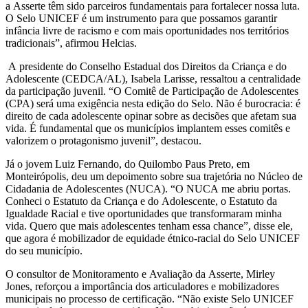
a Asserte têm sido parceiros fundamentais para fortalecer nossa luta.
O Selo UNICEF é um instrumento para que possamos garantir
infância livre de racismo e com mais oportunidades nos territórios
tradicionais”, afirmou Helcias.
A presidente do Conselho Estadual dos Direitos da Criança e do
Adolescente (CEDCA/AL), Isabela Larisse, ressaltou a centralidade
da participação juvenil. “O Comitê de Participação de Adolescentes
(CPA) será uma exigência nesta edição do Selo. Não é burocracia: é
direito de cada adolescente opinar sobre as decisões que afetam sua
vida. É fundamental que os municípios implantem esses comitês e
valorizem o protagonismo juvenil”, destacou.
Já o jovem Luiz Fernando, do Quilombo Paus Preto, em
Monteirópolis, deu um depoimento sobre sua trajetória no Núcleo de
Cidadania de Adolescentes (NUCA). “O NUCA me abriu portas.
Conheci o Estatuto da Criança e do Adolescente, o Estatuto da
Igualdade Racial e tive oportunidades que transformaram minha
vida. Quero que mais adolescentes tenham essa chance”, disse ele,
que agora é mobilizador de equidade étnico-racial do Selo UNICEF
do seu município.
O consultor de Monitoramento e Avaliação da Asserte, Mirley
Jones, reforçou a importância dos articuladores e mobilizadores
municipais no processo de certificação. “Não existe Selo UNICEF