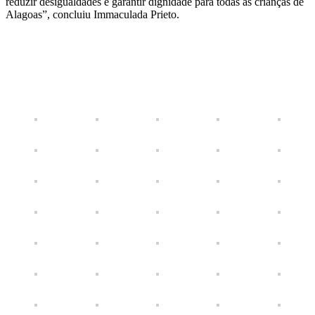
reduzir desigualdades e garantir dignidade para todas as crianças de
Alagoas”, concluiu Immaculada Prieto.