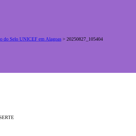
ção do Selo UNICEF em Alagoas
>
20250827_105404
ASSERTE