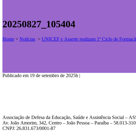
20250827_105404
Home
>
Notícias
>
UNICEF e Asserte realizam 1º Ciclo de Forma
Publicado em 19 de setembro de 2025h
|
Associação de Defesa da Educação, Saúde e Assistência Social – 
Av. João Amorim, 342, Centro – João Pessoa – Paraíba – 58.013-310
CNPJ: 26.831.673/0001-87