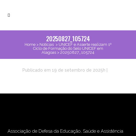
20250827_105724
Home
>
Notícias
>
UNICEF e Asserte realizam 1º
Ciclo de Formação do Selo UNICEF em
Alagoas
>
20250827_105724
Publicado em 19 de setembro de 2025h
|
Associação de Defesa da Educação, Saúde e Assistência