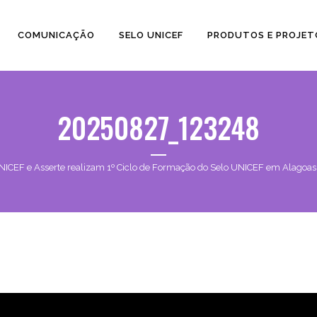
COMUNICAÇÃO
SELO UNICEF
PRODUTOS E PROJET
20250827_123248
NICEF e Asserte realizam 1º Ciclo de Formação do Selo UNICEF em Alagoas