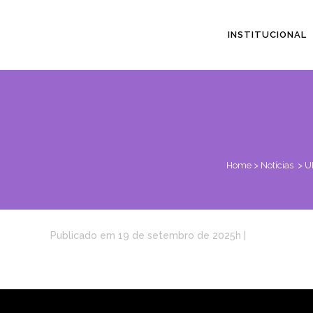
INSTITUCIONAL
Home
>
Notícias
>
U
Publicado em 19 de setembro de 2025h
|