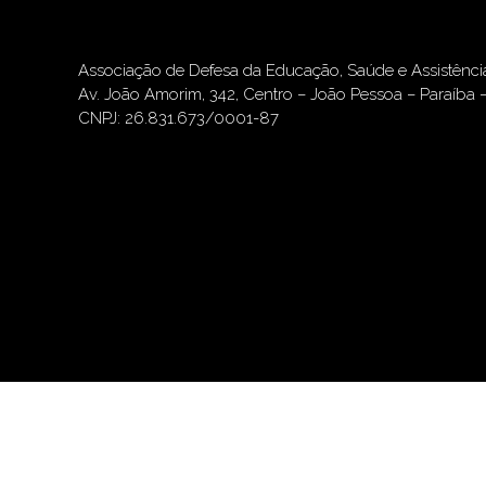
Associação de Defesa da Educação, Saúde e Assistênc
Av. João Amorim, 342, Centro – João Pessoa – Paraíba 
CNPJ: 26.831.673/0001-87