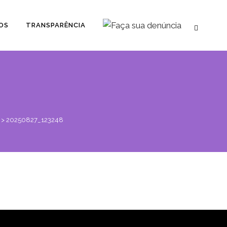
OS
TRANSPARÊNCIA
>
20250827_123248