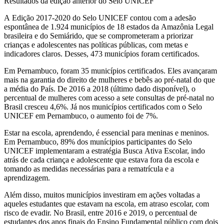
Resultados da edição anterior do Selo UNICEF
A Edição 2017-2020 do Selo UNICEF contou com a adesão
espontânea de 1.924 municípios de 18 estados da Amazônia Legal
brasileira e do Semiárido, que se comprometeram a priorizar
crianças e adolescentes nas políticas públicas, com metas e
indicadores claros. Desses, 473 municípios foram certificados.
Em Pernambuco, foram 35 municípios certificados. Eles avançaram
mais na garantia do direito de mulheres e bebês ao pré-natal do que
a média do País. De 2016 a 2018 (último dado disponível), o
percentual de mulheres com acesso a sete consultas de pré-natal no
Brasil cresceu 4,6%. Já nos municípios certificados com o Selo
UNICEF em Pernambuco, o aumento foi de 7%.
Estar na escola, aprendendo, é essencial para meninas e meninos.
Em Pernambuco, 89% dos munícipios participantes do Selo
UNICEF implementaram a estratégia Busca Ativa Escolar, indo
atrás de cada criança e adolescente que estava fora da escola e
tomando as medidas necessárias para a rematrícula e a
aprendizagem.
Além disso, muitos municípios investiram em ações voltadas a
aqueles estudantes que estavam na escola, em atraso escolar, com
risco de evadir. No Brasil, entre 2016 e 2019, o percentual de
estudantes dos anos finais do Ensino Fundamental público com dois