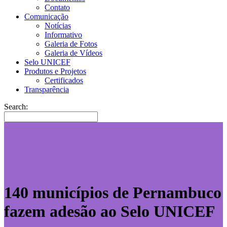
Contato
Comunicação
Notícias
Informativo
Galeria de Fotos
Galeria de Vídeos
Selo UNICEF
Produtos e Projetos
Certificados
Transparência
Search:
140 municípios de Pernambuco
fazem adesão ao Selo UNICEF