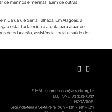
lar de meninos e meninas, além de outras
em Caruaru e Serra Talhada. Em Alagoas, a
ção estar fortalecida e atenta para atuar de
pes de educação, assistência social e saúde dos
E-MAIL: coordenacao@asserte.org.br
TELEFONE: 83 3113-5837
HORÁRIOS:
Segunda-feira a Sexta-feira: 08h – 12h – 14h – 17h