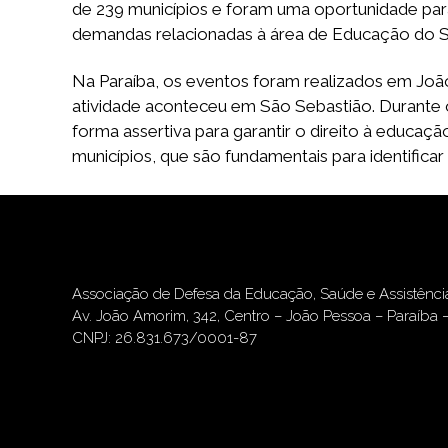
de 239 municípios e foram uma oportunidade para 
demandas relacionadas à área de Educação do S
Na Paraíba, os eventos foram realizados em Joã
atividade aconteceu em São Sebastião. Durante o
forma assertiva para garantir o direito à educaç
municípios, que são fundamentais para identificar
Associação de Defesa da Educação, Saúde e Assistênc
Av. João Amorim, 342, Centro – João Pessoa – Paraíba 
CNPJ: 26.831.673/0001-87