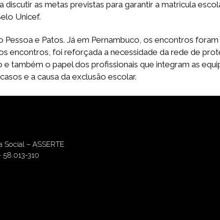
discutir as metas previstas para garantir a matricula esco
elo Unicef.
o Pessoa e Patos. Já em Pernambuco, os encontros foram 
s encontros, foi reforçada a necessidade da rede de prote
ão e também o papel dos profissionais que integram as equi
 casos e a causa da exclusão escolar.
ia Social – ASSERTE
– 58.013-310