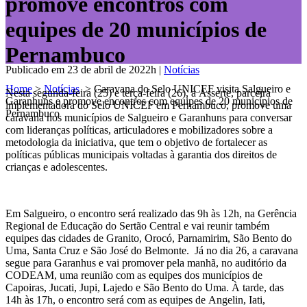
promove encontros com
equipes de 20 municípios de
Pernambuco
Publicado em 23 de abril de 2022h
|
Notícias
Home
>
Notícias
>
Caravana do Selo UNICEF visita Salgueiro e
Nesta segunda-feira (25) e terça-feira (26), a Asserte, parceira
Garanhuns e promove encontros com equipes de 20 municípios de
implementadora do Selo UNICEF em Pernambuco, promove uma
Pernambuco
caravana nos municípios de Salgueiro e Garanhuns para conversar
com lideranças políticas, articuladores e mobilizadores sobre a
metodologia da iniciativa, que tem o objetivo de fortalecer as
políticas públicas municipais voltadas à garantia dos direitos de
crianças e adolescentes.
Em Salgueiro, o encontro será realizado das 9h às 12h, na Gerência
Regional de Educação do Sertão Central e vai reunir também
equipes das cidades de Granito, Orocó, Parnamirim, São Bento do
Uma, Santa Cruz e São José do Belmonte. Já no dia 26, a caravana
segue para Garanhus e vai promover pela manhã, no auditório da
CODEAM, uma reunião com as equipes dos municípios de
Capoiras, Jucati, Jupi, Lajedo e São Bento do Uma. À tarde, das
14h às 17h, o encontro será com as equipes de Angelin, Iati,