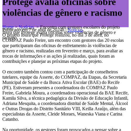
Protege avalia oficinas sobre
violências de gênero e racismo
Home
>
Notícias
>
Encontro com gestores escolares do projeto
Publicado em 7 de abril de 2024h
|
Notícias
Ibura que Protege avalia oficinas sobre violências de gênero e
O projeto Ibura que Protege realizou, no dia 3 de abril, no
racismo
COMPAZ Paulo Freire, um encontro com gestores das 20 escolas
que participaram das oficinas de enfretamento às violências de
gênero e racismo, realizadas em fevereiro e março, para avaliar as
trocas de informações e as ações já realizadas, quais foram as
contribuições e planejar as próximas etapas do projeto.
O encontro também contou com a participação de conselheiros
tutelares, equipe da Asserte, do COMPAZ, da Etapas, da Secretaria
Municipal de Saúde e da Busca Ativa Escolar (BAE) do Recife
(PE). Estiveram presentes a coordenadora do COMPAZ Paulo
Freire, Gabriela Moura, a coordenadora operacional da BAE Recife,
Kamila Silva, a técnica pedagógica da Divisão de Educação Infantil,
Adriana Mesquita, a coordenadora distrital de Saúde Mental, Álcool
e Outras Drogas do Distrito Sanitário VIII, Keilla Araújo, além das
especialistas da Asserte, Cleide Moraes, Waneska Viana e Carina
Catanho.
Na oportunidade, os gestores foram provocados a pensar sobre a