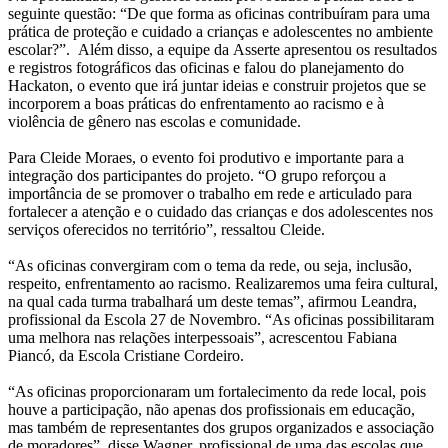
seguinte questão: “De que forma as oficinas contribuíram para uma
prática de proteção e cuidado a crianças e adolescentes no ambiente
escolar?”. Além disso, a equipe da Asserte apresentou os resultados
e registros fotográficos das oficinas e falou do planejamento do
Hackaton, o evento que irá juntar ideias e construir projetos que se
incorporem a boas práticas do enfrentamento ao racismo e à
violência de gênero nas escolas e comunidade.
Para Cleide Moraes, o evento foi produtivo e importante para a
integração dos participantes do projeto. “O grupo reforçou a
importância de se promover o trabalho em rede e articulado para
fortalecer a atenção e o cuidado das crianças e dos adolescentes nos
serviços oferecidos no território”, ressaltou Cleide.
“As oficinas convergiram com o tema da rede, ou seja, inclusão,
respeito, enfrentamento ao racismo. Realizaremos uma feira cultural,
na qual cada turma trabalhará um deste temas”, afirmou Leandra,
profissional da Escola 27 de Novembro. “As oficinas possibilitaram
uma melhora nas relações interpessoais”, acrescentou Fabiana
Piancó, da Escola Cristiane Cordeiro.
“As oficinas proporcionaram um fortalecimento da rede local, pois
houve a participação, não apenas dos profissionais em educação,
mas também de representantes dos grupos organizados e associação
de moradores”, disse Wagner, profissional de uma das escolas que