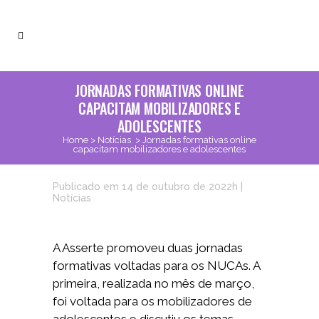
JORNADAS FORMATIVAS ONLINE
CAPACITAM MOBILIZADORES E
ADOLESCENTES
Home
>
Notícias
>
Jornadas formativas online
capacitam mobilizadores e adolescentes
Publicado em 14 de outubro de 2022h
|
Notícias
A Asserte promoveu duas jornadas
formativas voltadas para os NUCAs. A
primeira, realizada no mês de março,
foi voltada para os mobilizadores de