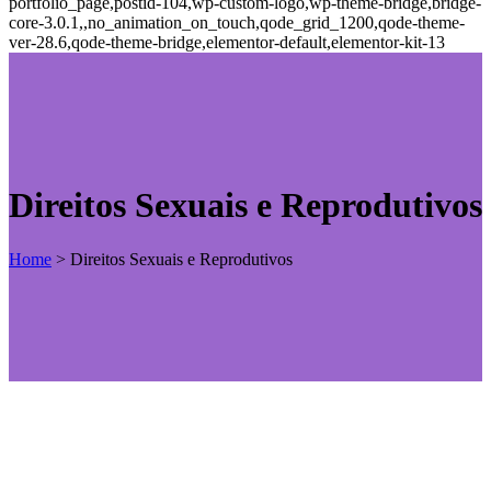
portfolio_page,postid-104,wp-custom-logo,wp-theme-bridge,bridge-
core-3.0.1,,no_animation_on_touch,qode_grid_1200,qode-theme-
ver-28.6,qode-theme-bridge,elementor-default,elementor-kit-13
Direitos Sexuais e Reprodutivos
Home
>
Direitos Sexuais e Reprodutivos