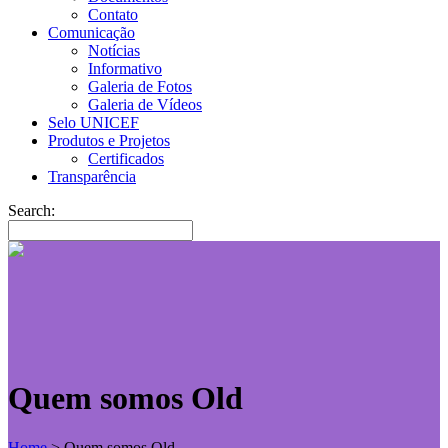
Contato
Comunicação
Notícias
Informativo
Galeria de Fotos
Galeria de Vídeos
Selo UNICEF
Produtos e Projetos
Certificados
Transparência
Search:
Quem somos Old
Home
>
Quem somos Old