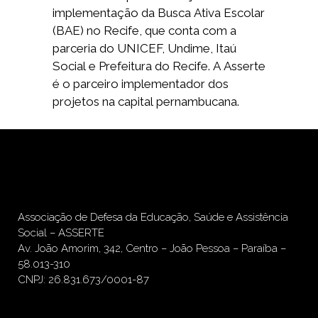
implementação da Busca Ativa Escolar
(BAE) no Recife, que conta com a
parceria do UNICEF, Undime, Itaú
Social e Prefeitura do Recife. A Asserte
é o parceiro implementador dos
projetos na capital pernambucana.
Associação de Defesa da Educação, Saúde e Assistência
Social – ASSERTE
Av. João Amorim, 342, Centro – João Pessoa – Paraíba –
58.013-310
CNPJ: 26.831.673/0001-87