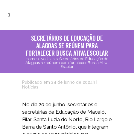
SECRETÁRIOS DE EDUCAÇÃO DE
ALAGOAS SE REÚNEM PARA
FORTALECER BUSCA ATIVA ESCOLAR
Home
>
Notícias
>
Secretários de Educação de
Alagoas se reúnem para fortalecer Busca Ativa
Escolar
Publicado em 24 de junho de 2024h
|
Notícias
No dia 20 de junho, secretários e
secretárias de Educação de Maceió,
Pilar, Santa Luzia do Norte, Rio Largo e
Barra de Santo Antônio, que integram