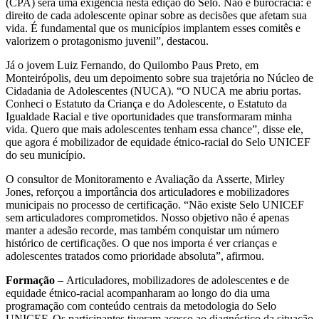
(CPA) será uma exigência nesta edição do Selo. Não é burocracia: é
direito de cada adolescente opinar sobre as decisões que afetam sua
vida. É fundamental que os municípios implantem esses comitês e
valorizem o protagonismo juvenil”, destacou.
Já o jovem Luiz Fernando, do Quilombo Paus Preto, em
Monteirópolis, deu um depoimento sobre sua trajetória no Núcleo de
Cidadania de Adolescentes (NUCA). “O NUCA me abriu portas.
Conheci o Estatuto da Criança e do Adolescente, o Estatuto da
Igualdade Racial e tive oportunidades que transformaram minha
vida. Quero que mais adolescentes tenham essa chance”, disse ele,
que agora é mobilizador de equidade étnico-racial do Selo UNICEF
do seu município.
O consultor de Monitoramento e Avaliação da Asserte, Mirley
Jones, reforçou a importância dos articuladores e mobilizadores
municipais no processo de certificação. “Não existe Selo UNICEF
sem articuladores comprometidos. Nosso objetivo não é apenas
manter a adesão recorde, mas também conquistar um número
histórico de certificações. O que nos importa é ver crianças e
adolescentes tratados como prioridade absoluta”, afirmou.
Formação
– Articuladores, mobilizadores de adolescentes e de
equidade étnico-racial acompanharam ao longo do dia uma
programação com conteúdo centrais da metodologia do Selo
UNICEF. Os participantes tiveram acesso ao diagnóstico da situação