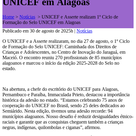
UNICEF em Alagoas
Home
>
Notícias
>
UNICEF e Asserte realizam 1º Ciclo de
Formação do Selo UNICEF em Alagoas
Publicado em 30 de agosto de 2025h
|
Notícias
O UNICEF e a Asserte realizaram, no dia 27 de agosto, o 1º Ciclo
de Formação do Selo UNICEF: Caminhada dos Direitos de
Crianças e Adolescentes, no Centro de Inovação do Jaraguá, em
Maceió. O encontro reuniu 270 profissionais de 85 municípios
alagoanos e marcou o início da edição 2025-2028 do Selo no
estado.
Na abertura, a chefe do escritório do UNICEF para Alagoas,
Pernambuco e Paraíba, Immaculada Prieto, destacou a importância
histórica da adesão no estado. “Estamos celebrando 75 anos de
cooperação do UNICEF no Brasil, sendo 25 deles dedicados ao
Semiárido. Nesta edição, tivemos uma adesão recorde: 94
municípios alagoanos. Nosso desafio é reduzir desigualdades étnico-
raciais e garantir que as conquistas cheguem também a crianças
negras, indígenas, quilombolas e ciganas”, afirmou.