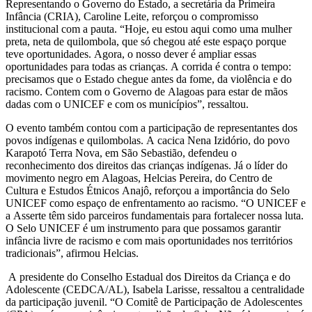
Representando o Governo do Estado, a secretária da Primeira
Infância (CRIA), Caroline Leite, reforçou o compromisso
institucional com a pauta. “Hoje, eu estou aqui como uma mulher
preta, neta de quilombola, que só chegou até este espaço porque
teve oportunidades. Agora, o nosso dever é ampliar essas
oportunidades para todas as crianças. A corrida é contra o tempo:
precisamos que o Estado chegue antes da fome, da violência e do
racismo. Contem com o Governo de Alagoas para estar de mãos
dadas com o UNICEF e com os municípios”, ressaltou.
O evento também contou com a participação de representantes dos
povos indígenas e quilombolas. A cacica Nena Izidório, do povo
Karapotó Terra Nova, em São Sebastião, defendeu o
reconhecimento dos direitos das crianças indígenas. Já o líder do
movimento negro em Alagoas, Helcias Pereira, do Centro de
Cultura e Estudos Étnicos Anajô, reforçou a importância do Selo
UNICEF como espaço de enfrentamento ao racismo. “O UNICEF e
a Asserte têm sido parceiros fundamentais para fortalecer nossa luta.
O Selo UNICEF é um instrumento para que possamos garantir
infância livre de racismo e com mais oportunidades nos territórios
tradicionais”, afirmou Helcias.
A presidente do Conselho Estadual dos Direitos da Criança e do
Adolescente (CEDCA/AL), Isabela Larisse, ressaltou a centralidade
da participação juvenil. “O Comitê de Participação de Adolescentes